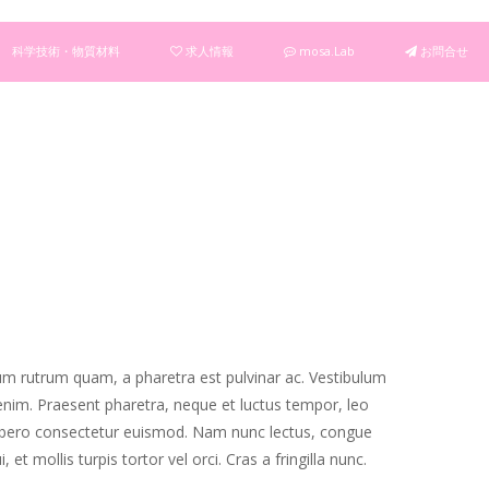
科学技術・物質材料
求人情報
mosa.Lab
お問合せ
rdum rutrum quam, a pharetra est pulvinar ac. Vestibulum
 enim. Praesent pharetra, neque et luctus tempor, leo
t libero consectetur euismod. Nam nunc lectus, congue
t mollis turpis tortor vel orci. Cras a fringilla nunc.