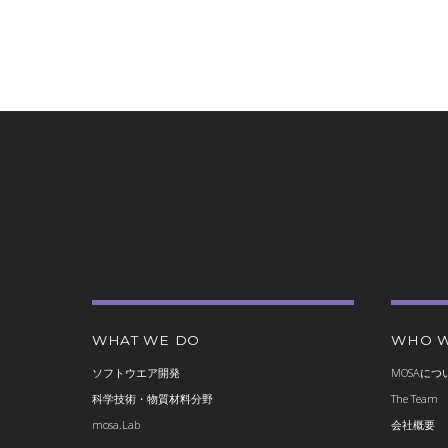
WHAT WE DO
WHO W
ソフトウエア開発
MOSAにつ
科学技術・物質材料分野
The Team
mosa.Lab
会社概要