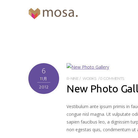
6
11月
R-NINE
WORKS
0 COMMENTS
New Photo Gal
2012
Vestibulum ante ipsum primis in fauc
congue nisl magna. Ut vulputate odi
sapien faucibus leo, a dignissim tu
non egestas quis, condimentum ut arcu