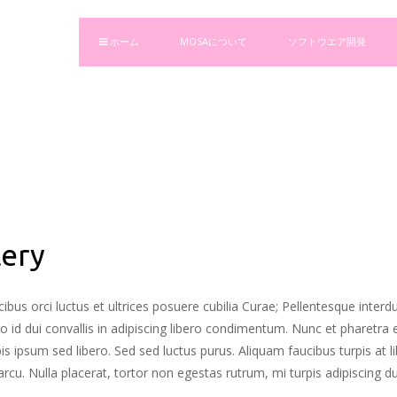
ホーム
MOSAについて
ソフトウエア開発
lery
ibus orci luctus et ultrices posuere cubilia Curae; Pellentesque inte
o id dui convallis in adipiscing libero condimentum. Nunc et pharetra
rpis ipsum sed libero. Sed sed luctus purus. Aliquam faucibus turpis a
. Nulla placerat, tortor non egestas rutrum, mi turpis adipiscing dui, e