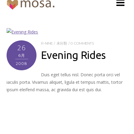
R-NINE
未分類
0 COMMENTS
26
Evening Rides
6月
2008
Duis eget tellus nisl. Donec porta orci vel
iaculis porta. Vivamus aliquet, ligula et tempus mattis, tortor
ipsum eleifend massa, ac gravida dui est quis dui.