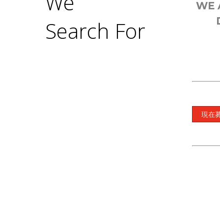
We
WE 
Search For
現在