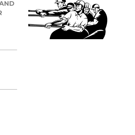
 AND
R